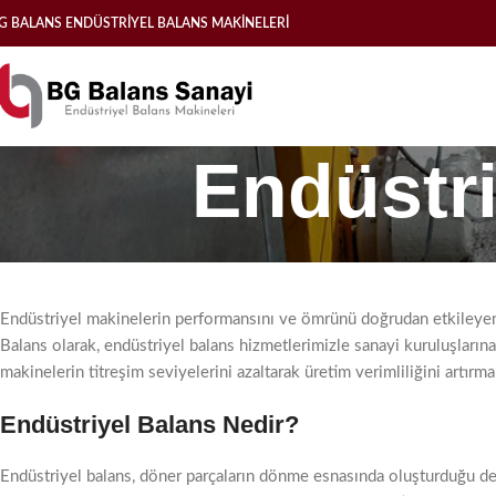
G BALANS ENDÜSTRİYEL BALANS MAKİNELERİ
Endüstri
Endüstriyel makinelerin performansını ve ömrünü doğrudan etkileyen u
Balans olarak, endüstriyel balans hizmetlerimizle sanayi kuruluşları
makinelerin titreşim seviyelerini azaltarak üretim verimliliğini artır
Endüstriyel Balans Nedir?
Endüstriyel balans, döner parçaların dönme esnasında oluşturduğu denges