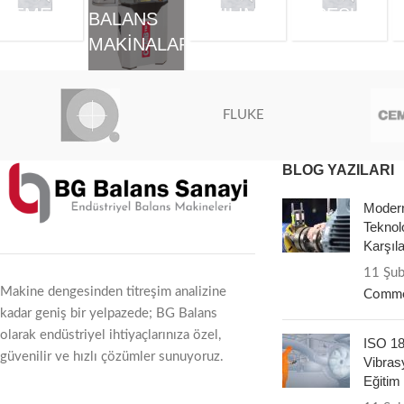
ZLEME
YAZILIMI
AKSESUARLA
C
BALANS
MAKINALARI
FLUKE
BLOG YAZILARI
Modern
Teknolo
Karşıl
11 Şu
Makine dengesinden titreşim analizine
Comme
kadar geniş bir yelpazede; BG Balans
olarak endüstriyel ihtiyaçlarınıza özel,
ISO 184
güvenilir ve hızlı çözümler sunuyoruz.
Vibras
Eğitim