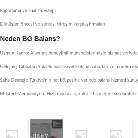
Raporlama ve analiz desteği
Dönüşüm öncesi ve sonrası titreşim karşılaştırmaları
Neden BG Balans?
Uzman Kadro:
Alanında deneyimli mühendislerimizle hizmet veriyor
Gelişmiş Cihazlar:
Yüksek hassasiyetli ölçüm cihazları ve modern ek
Saha Desteği:
Türkiye'nin her bölgesine yerinde balans hizmeti sunu
Müşteri Memnuniyeti:
Hızlı müdahale, kaliteli hizmet ve sürdürülebil
EVRIMIÇI
GEOMETRIK
DURUM
ÖLÇÜM
HIZALAMA
H
DIKEY