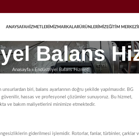
ANAYSAFA
HIZMETLERIMIZ
MARKALAR
ÜRÜNLERIMIZ
EĞITIM MERKEZI
yel Balans Hi
Anasayfa
»
Endüstriyel Balans Hizmeti
nsurlardan biri, balans ayarlarının doğru şekilde yapılmasıdır. BG
na güvenilir, hassas ve profesyonel çözümler sunuyoruz. Bu hizmet,
makta ve bakım maliyetlerini minimize etmektedir.
izliklerin giderilmesi işlemidir. Rotorlar, fanlar, türbinler, çarklar 