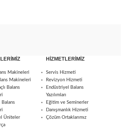
KORUMASI
BALANS
BALANS
BALANS
MAKINESI
MAKINELERI
MAKINESI
LERIMIZ
HIZMETLERIMIZ
ans Makineleri
Servis Hizmeti
lans Makineleri
Revizyon Hizmeti
çlı Balans
Endüstriyel Balans
ri
Yazılımları
 Balans
Eğitim ve Seminerler
ri
Danışmanlık Hizmeti
l Üniteler
Çözüm Ortaklarımız
rça