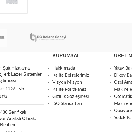
RI
IHAZLARI
HIZALAMA
HIZALAMASI
BALANS
MAKINESI
KURUMSAL
ÜRETIM
 Şaft Hizalama
Hakkımızda
Yatay Bal
jileri: Lazer Sistemleri
Kalite Belgelerimiz
Dikey Ba
aştırması
Vizyon Misyon
Özel Ama
bat 2026
No
Kalite Politikamız
Makinele
nts
Gizlilik Sözleşmesi
Otomatik
ISO Standartları
Makinele
Opsiyone
36 Sertifikalı
Yedek Pa
yon Analisti Olmak:
 Rehberi