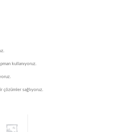
uz.
ipman kullanıyoruz.
yoruz.
ir çözümler sağlıyoruz.
İKI
İSTASYONLU
KAYIŞ VE
OTOMATIK
IZALAMA
İNDÜKSIYON
KASNAK
ROTOR