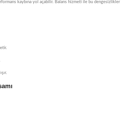
rformans kaybına yol açabilir. Balans hizmeti ile bu dengesizlikler
tir.
.
şır.
samı