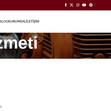
BLOG
KURUMSAL
İLETIŞIM
zmeti
ve