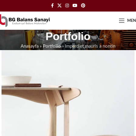
ME
Portfolio
Anasayfa
»
Portfolio
»
Imperdiet mauris a nontin