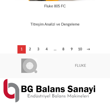
Fluke 805 FC
Titreşim Analizi ve Dengeleme
1
2
3
4
…
8
9
10
→
FLUKE