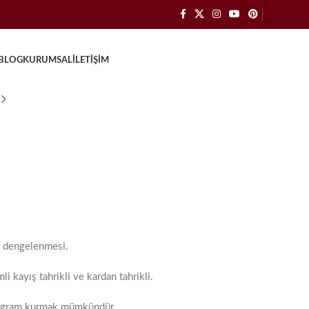
BLOG
KURUMSAL
İLETIŞIM
ın dengelenmesi.
li kayış tahrikli ve kardan tahrikli.
program kurmak mümkündür.