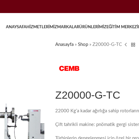
ANAYSAFA
HIZMETLERIMIZ
MARKALAR
ÜRÜNLERIMIZ
EĞITIM MERKEZI
Anasayfa
»
Shop
»
Z20000-G-TC
Z20000-G-TC
22000 Kg’a kadar ağırlığa sahip rotorlar
Çift tahrikli makine: pnömatik gergi sistem
Türbinlerin dengelenmesi için özel bir 